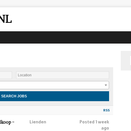
NL
RSS
Lienden
Posted 1 week
lkoop –
ago