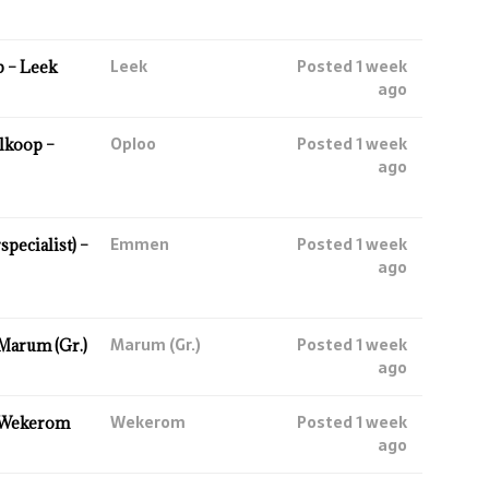
Leek
Posted 1 week
 – Leek
ago
Oploo
Posted 1 week
lkoop –
ago
Emmen
Posted 1 week
ecialist) –
ago
Marum (Gr.)
Posted 1 week
Marum (Gr.)
ago
Wekerom
Posted 1 week
 Wekerom
ago