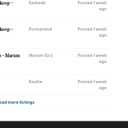
Eerbeek
Posted 1 week
koop –
ago
Purmerend
Posted 1 week
koop –
ago
Marum (Gr.)
Posted 1 week
p – Marum
ago
Raalte
Posted 1 week
ago
oad more listings