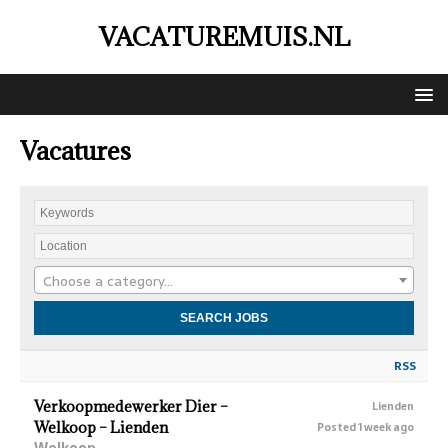
VACATUREMUIS.NL
Vacatures
Choose a category…
RSS
Verkoopmedewerker Dier –
Lienden
Welkoop – Lienden
Posted 1 week ago
Welkoop