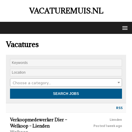
VACATUREMUIS.NL
Vacatures
Choose a category…
RSS
Verkoopmedewerker Dier –
Lienden
Welkoop – Lienden
Posted 1 week ago
Welkoop