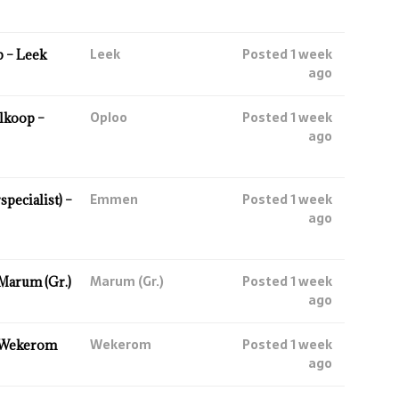
Leek
Posted 1 week
 – Leek
ago
Oploo
Posted 1 week
lkoop –
ago
Emmen
Posted 1 week
ecialist) –
ago
Marum (Gr.)
Posted 1 week
Marum (Gr.)
ago
Wekerom
Posted 1 week
 Wekerom
ago