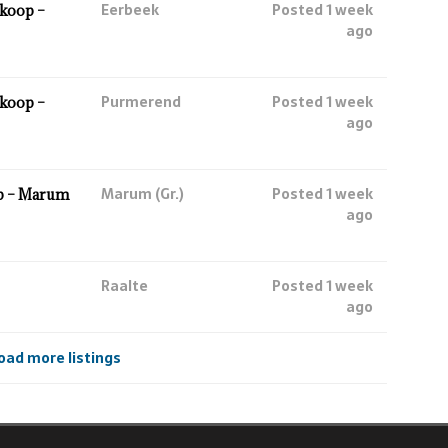
Eerbeek
Posted 1 week
koop –
ago
Purmerend
Posted 1 week
koop –
ago
Marum (Gr.)
Posted 1 week
p – Marum
ago
Raalte
Posted 1 week
ago
oad more listings