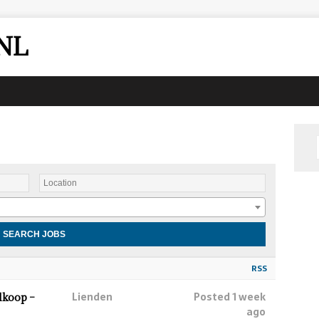
NL
RSS
Lienden
Posted 1 week
lkoop –
ago