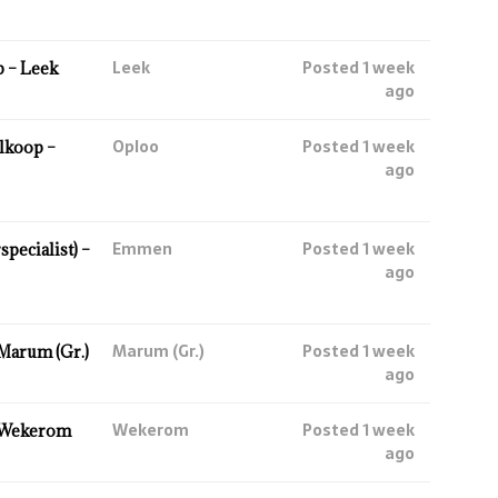
Leek
Posted 1 week
 – Leek
ago
Oploo
Posted 1 week
lkoop –
ago
Emmen
Posted 1 week
ecialist) –
ago
Marum (Gr.)
Posted 1 week
Marum (Gr.)
ago
Wekerom
Posted 1 week
 Wekerom
ago