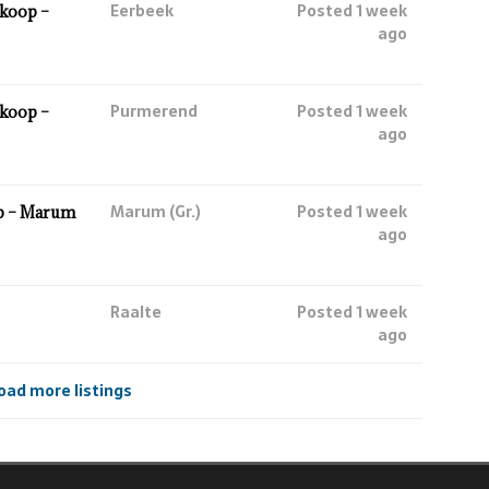
Eerbeek
Posted 1 week
koop –
ago
Purmerend
Posted 1 week
koop –
ago
Marum (Gr.)
Posted 1 week
p – Marum
ago
Raalte
Posted 1 week
ago
oad more listings