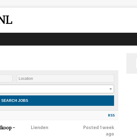
NL
RSS
Lienden
Posted 1 week
lkoop –
ago