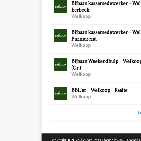
Bijbaan kassamedewerker – Wel
Eerbeek
Welkoop
Bijbaan kassamedewerker – Wel
Purmerend
Welkoop
Bijbaan Weekendhulp – Welkoo
(Gr.)
Welkoop
BBL'er – Welkoop – Raalte
Welkoop
L
Copyright © 2026 | WordPress Theme by
MH Themes