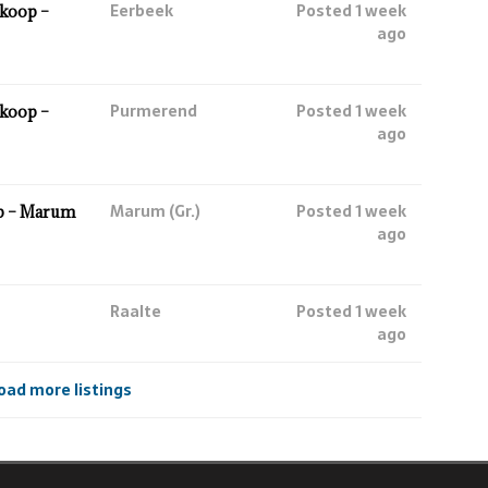
Eerbeek
Posted 1 week
koop –
ago
Purmerend
Posted 1 week
koop –
ago
Marum (Gr.)
Posted 1 week
p – Marum
ago
Raalte
Posted 1 week
ago
oad more listings