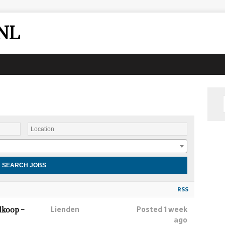
NL
RSS
Lienden
Posted 1 week
lkoop –
ago