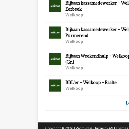
Bijbaan kassamedewerker – Wel
Eerbeek
Welkoop
Bijbaan kassamedewerker – Wel
Purmerend
Welkoop
Bijbaan Weekendhulp – Welkoo
(Gr.)
Welkoop
BBL'er – Welkoop – Raalte
Welkoop
L
Copyright © 2026 | WordPress Theme by
MH Themes