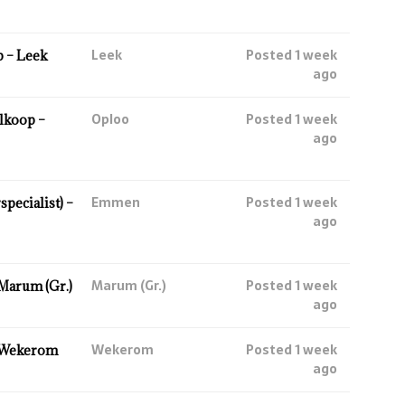
Leek
Posted 1 week
 – Leek
ago
Oploo
Posted 1 week
lkoop –
ago
Emmen
Posted 1 week
ecialist) –
ago
Marum (Gr.)
Posted 1 week
Marum (Gr.)
ago
Wekerom
Posted 1 week
 Wekerom
ago