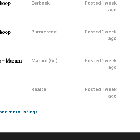
Eerbeek
Posted 1 week
koop –
ago
Purmerend
Posted 1 week
koop –
ago
Marum (Gr.)
Posted 1 week
p – Marum
ago
Raalte
Posted 1 week
ago
oad more listings