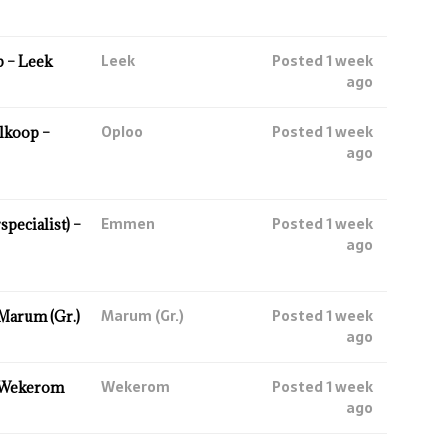
Leek
Posted 1 week
 – Leek
ago
Oploo
Posted 1 week
lkoop –
ago
Emmen
Posted 1 week
ecialist) –
ago
Marum (Gr.)
Posted 1 week
Marum (Gr.)
ago
Wekerom
Posted 1 week
 Wekerom
ago