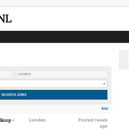
NL
RSS
Lienden
Posted 1 week
lkoop –
ago