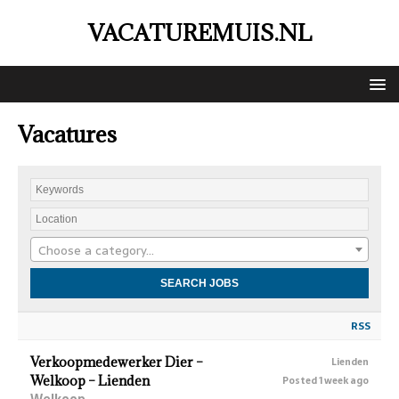
VACATUREMUIS.NL
Vacatures
Choose a category…
RSS
Verkoopmedewerker Dier –
Lienden
Welkoop – Lienden
Posted 1 week ago
Welkoop