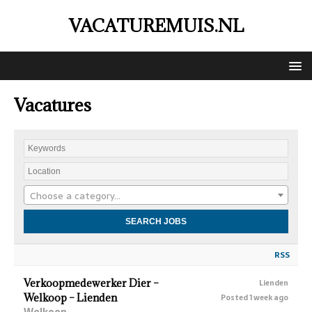
VACATUREMUIS.NL
Vacatures
Choose a category…
RSS
Verkoopmedewerker Dier –
Lienden
Welkoop – Lienden
Posted 1 week ago
Welkoop