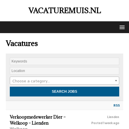
VACATUREMUIS.NL
Vacatures
Choose a category…
RSS
Verkoopmedewerker Dier –
Lienden
Welkoop – Lienden
Posted 1 week ago
Welkoop