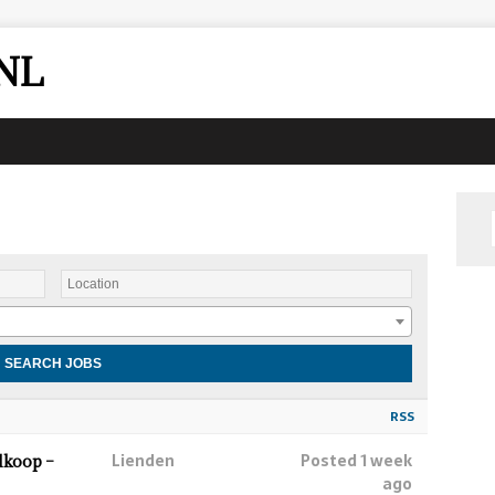
NL
RSS
Lienden
Posted 1 week
lkoop –
ago