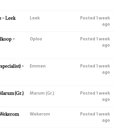
Leek
Posted 1 week
 – Leek
ago
Oploo
Posted 1 week
lkoop –
ago
Emmen
Posted 1 week
ecialist) –
ago
Marum (Gr.)
Posted 1 week
Marum (Gr.)
ago
Wekerom
Posted 1 week
 Wekerom
ago