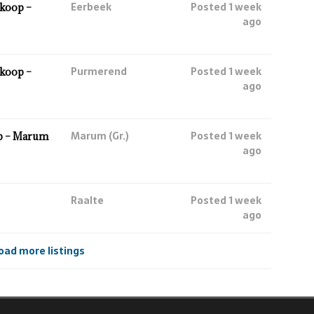
Eerbeek
Posted 1 week
koop –
ago
Purmerend
Posted 1 week
koop –
ago
Marum (Gr.)
Posted 1 week
p – Marum
ago
Raalte
Posted 1 week
ago
oad more listings