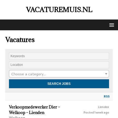
VACATUREMUIS.NL
Vacatures
Choose a category…
RSS
Verkoopmedewerker Dier –
Lienden
Welkoop – Lienden
Posted 1 week ago
Welkoop