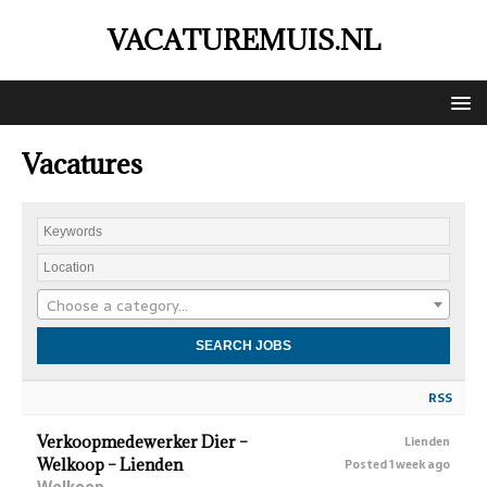
VACATUREMUIS.NL
Vacatures
Choose a category…
RSS
Verkoopmedewerker Dier –
Lienden
Welkoop – Lienden
Posted 1 week ago
Welkoop