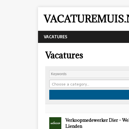
VACATUREMUIS.
VACATURES
Vacatures
Choose a category…
Verkoopmedewerker Dier – We
Lienden