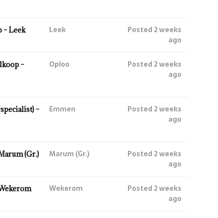
Leek
Posted 2 weeks
 – Leek
ago
Oploo
Posted 2 weeks
lkoop –
ago
Emmen
Posted 2 weeks
ecialist) –
ago
Marum (Gr.)
Posted 2 weeks
Marum (Gr.)
ago
Wekerom
Posted 2 weeks
 Wekerom
ago