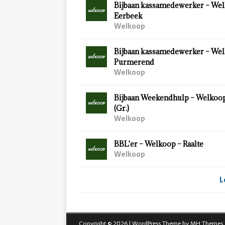
Bijbaan kassamedewerker – Wel
Eerbeek
Welkoop
Bijbaan kassamedewerker – Wel
Purmerend
Welkoop
Bijbaan Weekendhulp – Welkoo
(Gr.)
Welkoop
BBL'er – Welkoop – Raalte
Welkoop
L
Copyright © 2026 | WordPress Theme by
MH Themes