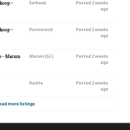
Eerbeek
Posted 2 weeks
koop –
ago
Purmerend
Posted 2 weeks
koop –
ago
Marum (Gr.)
Posted 2 weeks
p – Marum
ago
Raalte
Posted 2 weeks
ago
oad more listings