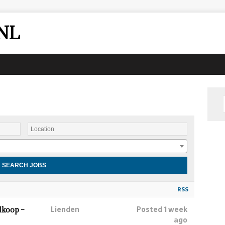
NL
RSS
Lienden
Posted 1 week
lkoop –
ago