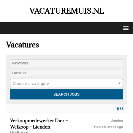
VACATUREMUIS.NL
Vacatures
Choose a category…
RSS
Verkoopmedewerker Dier –
Lienden
Welkoop – Lienden
Posted 1 week ago
Welkoop