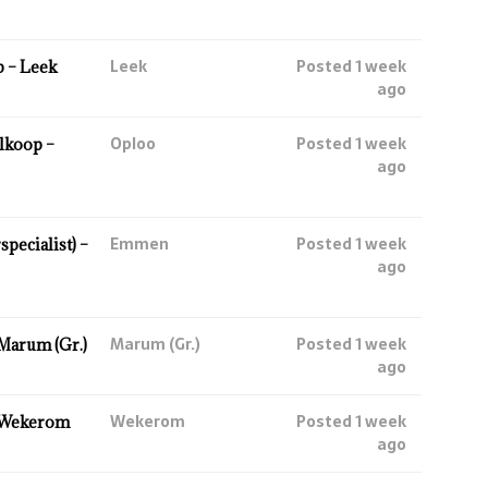
Leek
Posted 1 week
 – Leek
ago
Oploo
Posted 1 week
lkoop –
ago
Emmen
Posted 1 week
ecialist) –
ago
Marum (Gr.)
Posted 1 week
Marum (Gr.)
ago
Wekerom
Posted 1 week
 Wekerom
ago