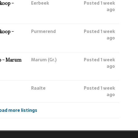
Eerbeek
Posted 1 week
koop –
ago
Purmerend
Posted 1 week
koop –
ago
Marum (Gr.)
Posted 1 week
p – Marum
ago
Raalte
Posted 1 week
ago
oad more listings