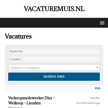
VACATUREMUIS.NL
Vacatures
Choose a category…
RSS
Verkoopmedewerker Dier –
Lienden
Welkoop – Lienden
Posted 1 week ago
Welkoop