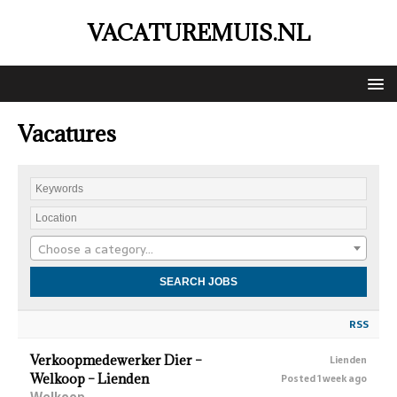
VACATUREMUIS.NL
Vacatures
Choose a category…
RSS
Verkoopmedewerker Dier –
Lienden
Welkoop – Lienden
Posted 1 week ago
Welkoop