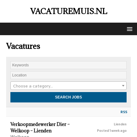
VACATUREMUIS.NL
Vacatures
Choose a category…
RSS
Verkoopmedewerker Dier –
Lienden
Welkoop – Lienden
Posted 1 week ago
Welkoop