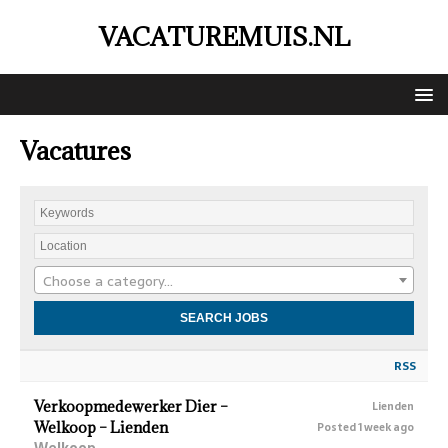
VACATUREMUIS.NL
Vacatures
Choose a category…
RSS
Verkoopmedewerker Dier –
Lienden
Welkoop – Lienden
Posted 1 week ago
Welkoop