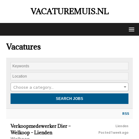
VACATUREMUIS.NL
Vacatures
Choose a category…
RSS
Verkoopmedewerker Dier –
Lienden
Welkoop – Lienden
Posted 1 week ago
Welkoop