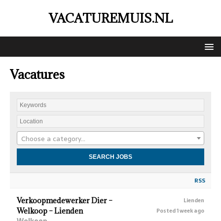
VACATUREMUIS.NL
Vacatures
Choose a category…
RSS
Verkoopmedewerker Dier –
Lienden
Welkoop – Lienden
Posted 1 week ago
Welkoop