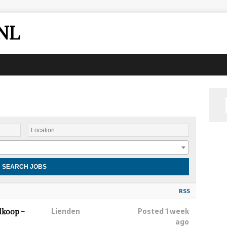
NL
RSS
Lienden
Posted 1 week
lkoop –
ago