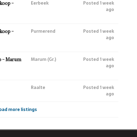
Eerbeek
Posted 1 week
koop –
ago
Purmerend
Posted 1 week
koop –
ago
Marum (Gr.)
Posted 1 week
p – Marum
ago
Raalte
Posted 1 week
ago
oad more listings