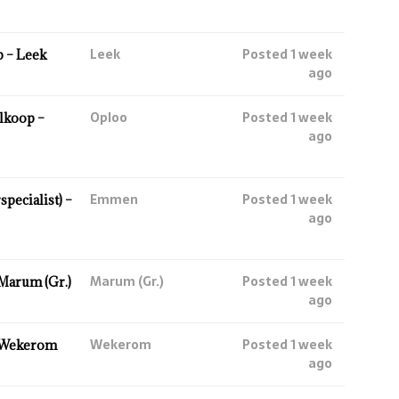
Leek
Posted 1 week
 – Leek
ago
Oploo
Posted 1 week
lkoop –
ago
Emmen
Posted 1 week
ecialist) –
ago
Marum (Gr.)
Posted 1 week
Marum (Gr.)
ago
Wekerom
Posted 1 week
 Wekerom
ago