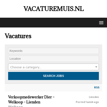
VACATUREMUIS.NL
Vacatures
Choose a category…
RSS
Verkoopmedewerker Dier –
Lienden
Welkoop – Lienden
Posted 1 week ago
Welkoop