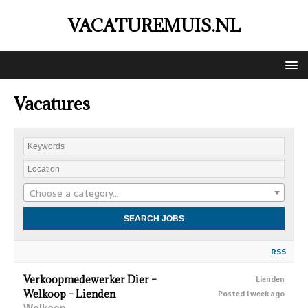
VACATUREMUIS.NL
Vacatures
Choose a category…
RSS
Verkoopmedewerker Dier –
Lienden
Welkoop – Lienden
Posted 1 week ago
Welkoop