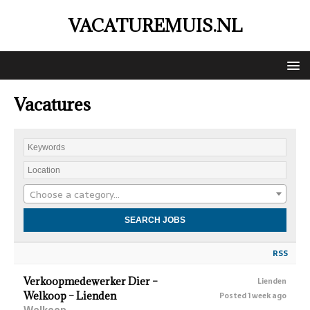
VACATUREMUIS.NL
Vacatures
Choose a category…
RSS
Verkoopmedewerker Dier –
Lienden
Welkoop – Lienden
Posted 1 week ago
Welkoop