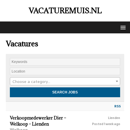
VACATUREMUIS.NL
Vacatures
Choose a category…
RSS
Verkoopmedewerker Dier –
Lienden
Welkoop – Lienden
Posted 1 week ago
Welkoop