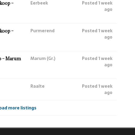
Eerbeek
Posted 1 week
koop –
ago
Purmerend
Posted 1 week
koop –
ago
Marum (Gr.)
Posted 1 week
p – Marum
ago
Raalte
Posted 1 week
ago
oad more listings