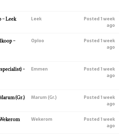
Leek
Posted 1 week
 – Leek
ago
Oploo
Posted 1 week
lkoop –
ago
Emmen
Posted 1 week
ecialist) –
ago
Marum (Gr.)
Posted 1 week
Marum (Gr.)
ago
Wekerom
Posted 1 week
 Wekerom
ago