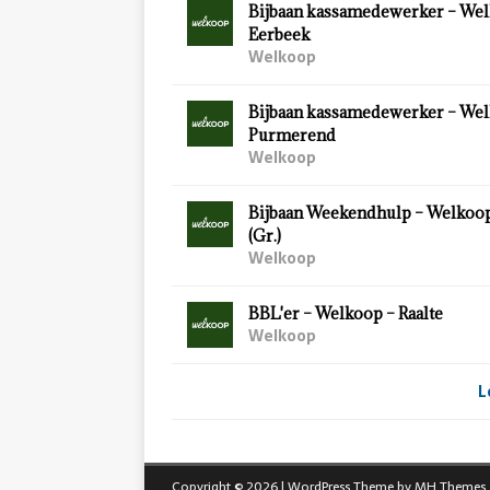
Bijbaan kassamedewerker – Wel
Eerbeek
Welkoop
Bijbaan kassamedewerker – Wel
Purmerend
Welkoop
Bijbaan Weekendhulp – Welkoo
(Gr.)
Welkoop
BBL'er – Welkoop – Raalte
Welkoop
L
Copyright © 2026 | WordPress Theme by
MH Themes