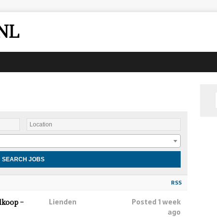
NL
RSS
Lienden
Posted 1 week
lkoop –
ago