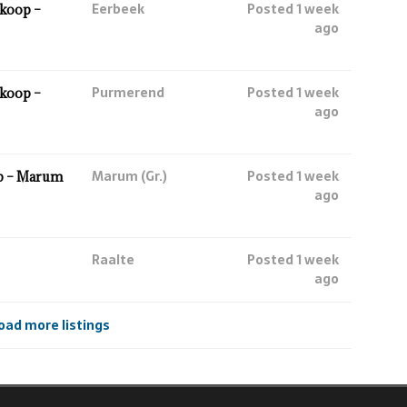
Eerbeek
Posted 1 week
koop –
ago
Purmerend
Posted 1 week
koop –
ago
Marum (Gr.)
Posted 1 week
p – Marum
ago
Raalte
Posted 1 week
ago
oad more listings