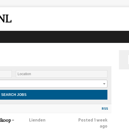
NL
RSS
Lienden
Posted 1 week
lkoop –
ago