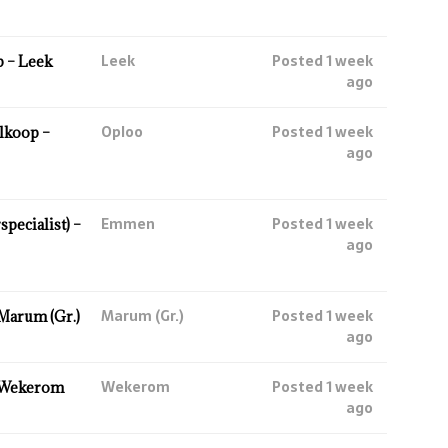
Leek
Posted 1 week
 – Leek
ago
Oploo
Posted 1 week
lkoop –
ago
Emmen
Posted 1 week
ecialist) –
ago
Marum (Gr.)
Posted 1 week
Marum (Gr.)
ago
Wekerom
Posted 1 week
 Wekerom
ago