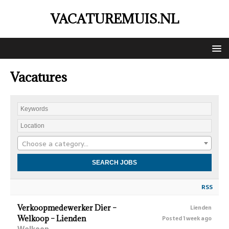
VACATUREMUIS.NL
Vacatures
Choose a category…
RSS
Verkoopmedewerker Dier –
Lienden
Welkoop – Lienden
Posted 1 week ago
Welkoop