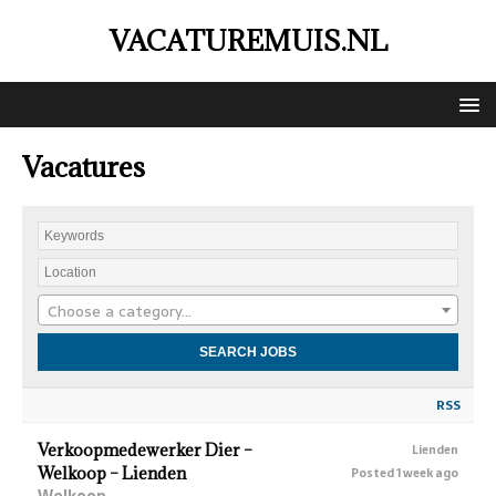
VACATUREMUIS.NL
Vacatures
Choose a category…
RSS
Verkoopmedewerker Dier –
Lienden
Welkoop – Lienden
Posted 1 week ago
Welkoop