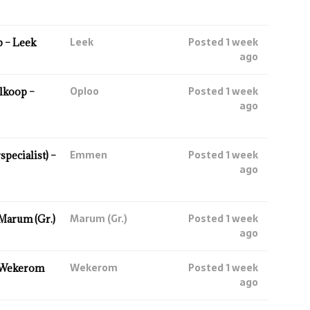
Leek
Posted 1 week
 – Leek
ago
Oploo
Posted 1 week
lkoop –
ago
Emmen
Posted 1 week
ecialist) –
ago
Marum (Gr.)
Posted 1 week
Marum (Gr.)
ago
Wekerom
Posted 1 week
 Wekerom
ago