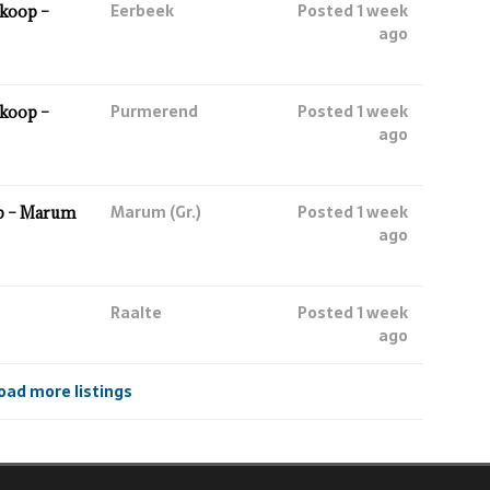
Eerbeek
Posted 1 week
koop –
ago
Purmerend
Posted 1 week
koop –
ago
Marum (Gr.)
Posted 1 week
p – Marum
ago
Raalte
Posted 1 week
ago
oad more listings