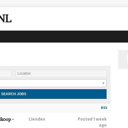
NL
RSS
Lienden
Posted 1 week
lkoop –
ago