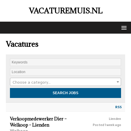
VACATUREMUIS.NL
Vacatures
Choose a category…
RSS
Verkoopmedewerker Dier –
Lienden
Welkoop – Lienden
Posted 1 week ago
Welkoop