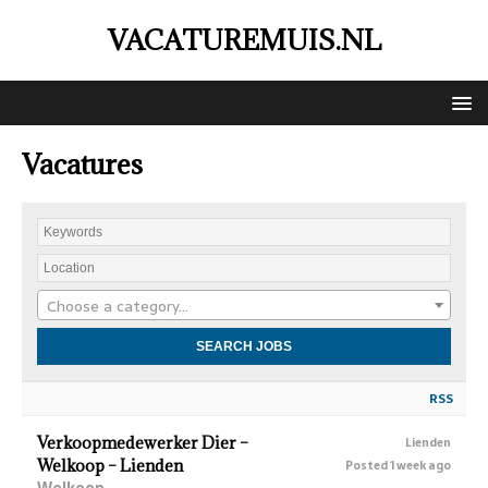
VACATUREMUIS.NL
Vacatures
Choose a category…
RSS
Verkoopmedewerker Dier –
Lienden
Welkoop – Lienden
Posted 1 week ago
Welkoop