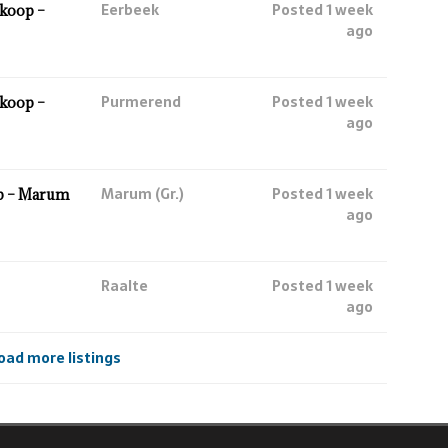
Eerbeek
Posted 1 week
koop –
ago
Purmerend
Posted 1 week
koop –
ago
Marum (Gr.)
Posted 1 week
p – Marum
ago
Raalte
Posted 1 week
ago
oad more listings