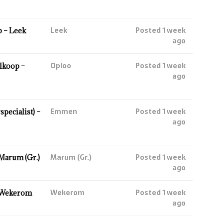
Leek
Posted 1 week
 – Leek
ago
Oploo
Posted 1 week
lkoop –
ago
Emmen
Posted 1 week
ecialist) –
ago
Marum (Gr.)
Posted 1 week
Marum (Gr.)
ago
Wekerom
Posted 1 week
 Wekerom
ago