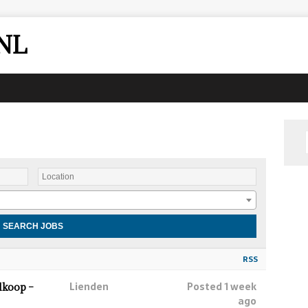
NL
RSS
Lienden
Posted 1 week
lkoop –
ago