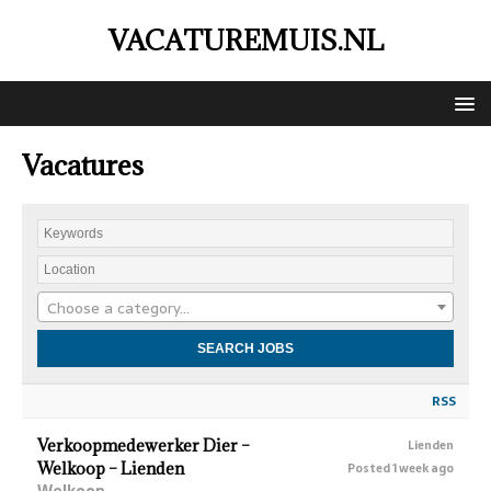
VACATUREMUIS.NL
Vacatures
Choose a category…
RSS
Verkoopmedewerker Dier –
Lienden
Welkoop – Lienden
Posted 1 week ago
Welkoop