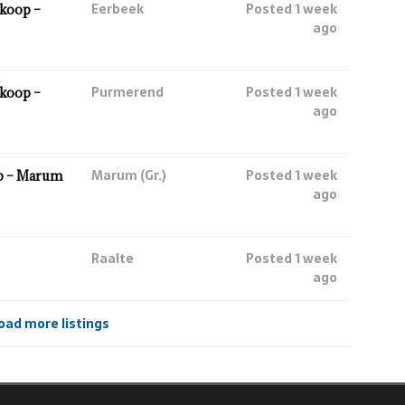
Eerbeek
Posted 1 week
koop –
ago
Purmerend
Posted 1 week
koop –
ago
Marum (Gr.)
Posted 1 week
p – Marum
ago
Raalte
Posted 1 week
ago
oad more listings