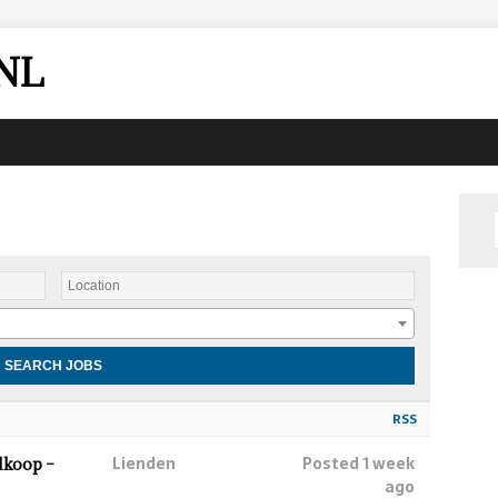
NL
RSS
Lienden
Posted 1 week
lkoop –
ago