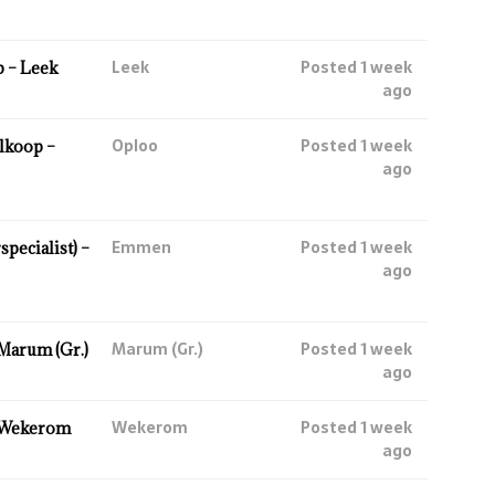
Leek
Posted 1 week
 – Leek
ago
Oploo
Posted 1 week
lkoop –
ago
Emmen
Posted 1 week
ecialist) –
ago
Marum (Gr.)
Posted 1 week
Marum (Gr.)
ago
Wekerom
Posted 1 week
 Wekerom
ago