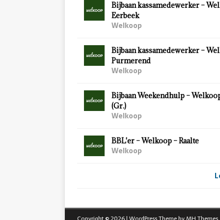
Bijbaan kassamedewerker – Wel
Eerbeek
Welkoop
Bijbaan kassamedewerker – Wel
Purmerend
Welkoop
Bijbaan Weekendhulp – Welkoo
(Gr.)
Welkoop
BBL'er – Welkoop – Raalte
Welkoop
L
Copyright © 2026 | WordPress Theme by
MH Themes