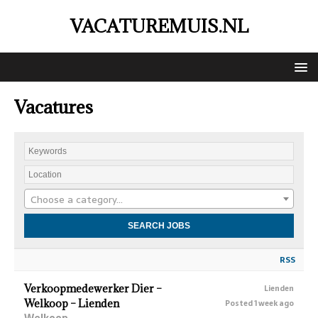
VACATUREMUIS.NL
Vacatures
Choose a category…
RSS
Verkoopmedewerker Dier –
Lienden
Welkoop – Lienden
Posted 1 week ago
Welkoop