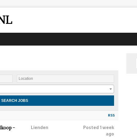
NL
RSS
Lienden
Posted 1 week
lkoop –
ago