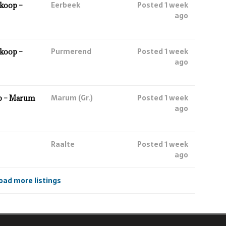
Eerbeek
Posted 1 week
koop –
ago
Purmerend
Posted 1 week
koop –
ago
Marum (Gr.)
Posted 1 week
p – Marum
ago
Raalte
Posted 1 week
ago
oad more listings