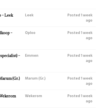
Leek
Posted 1 week
 – Leek
ago
Oploo
Posted 1 week
lkoop –
ago
Emmen
Posted 1 week
ecialist) –
ago
Marum (Gr.)
Posted 1 week
Marum (Gr.)
ago
Wekerom
Posted 1 week
 Wekerom
ago