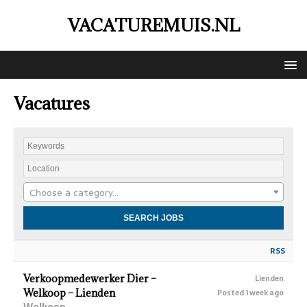
VACATUREMUIS.NL
Vacatures
Choose a category…
RSS
Verkoopmedewerker Dier –
Lienden
Welkoop – Lienden
Posted 1 week ago
Welkoop