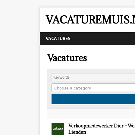
VACATUREMUIS.
VACATURES
Vacatures
Choose a category…
Verkoopmedewerker Dier – We
Lienden