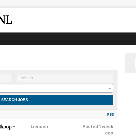
NL
RSS
Lienden
Posted 1 week
lkoop –
ago