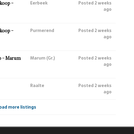
Eerbeek
Posted 2 weeks
koop –
ago
Purmerend
Posted 2 weeks
koop –
ago
Marum (Gr.)
Posted 2 weeks
p – Marum
ago
Raalte
Posted 2 weeks
ago
oad more listings