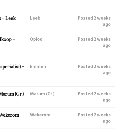
Leek
Posted 2 weeks
 – Leek
ago
Oploo
Posted 2 weeks
lkoop –
ago
Emmen
Posted 2 weeks
ecialist) –
ago
Marum (Gr.)
Posted 2 weeks
Marum (Gr.)
ago
Wekerom
Posted 2 weeks
 Wekerom
ago