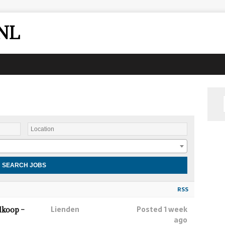
NL
RSS
Lienden
Posted 1 week
lkoop –
ago