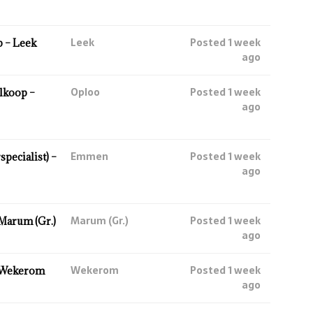
Leek
Posted 1 week
 – Leek
ago
Oploo
Posted 1 week
lkoop –
ago
Emmen
Posted 1 week
ecialist) –
ago
Marum (Gr.)
Posted 1 week
Marum (Gr.)
ago
Wekerom
Posted 1 week
 Wekerom
ago