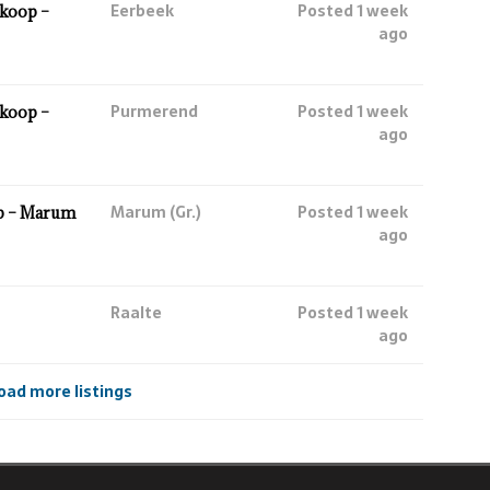
Eerbeek
Posted 1 week
koop –
ago
Purmerend
Posted 1 week
koop –
ago
Marum (Gr.)
Posted 1 week
p – Marum
ago
Raalte
Posted 1 week
ago
oad more listings