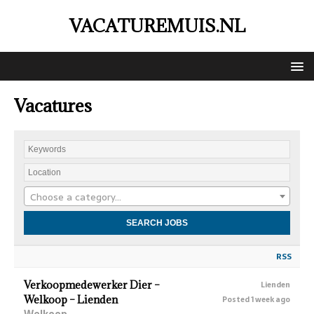
VACATUREMUIS.NL
Vacatures
Choose a category…
RSS
Verkoopmedewerker Dier –
Lienden
Welkoop – Lienden
Posted 1 week ago
Welkoop