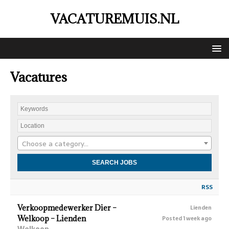
VACATUREMUIS.NL
Vacatures
Choose a category…
RSS
Verkoopmedewerker Dier –
Lienden
Welkoop – Lienden
Posted 1 week ago
Welkoop