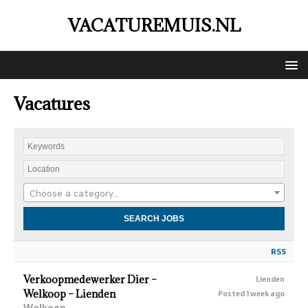
VACATUREMUIS.NL
Vacatures
Choose a category…
RSS
Verkoopmedewerker Dier –
Lienden
Welkoop – Lienden
Posted 1 week ago
Welkoop