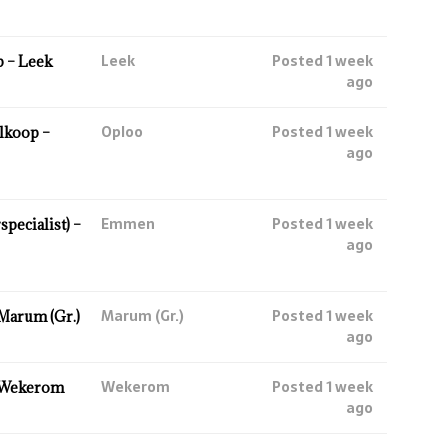
Leek
Posted 1 week
 – Leek
ago
Oploo
Posted 1 week
lkoop –
ago
Emmen
Posted 1 week
ecialist) –
ago
Marum (Gr.)
Posted 1 week
Marum (Gr.)
ago
Wekerom
Posted 1 week
 Wekerom
ago