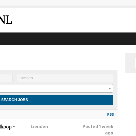
NL
RSS
Lienden
Posted 1 week
lkoop –
ago