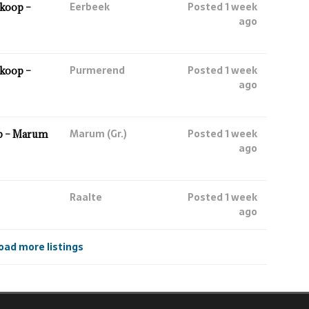
Eerbeek
Posted 1 week
koop –
ago
Purmerend
Posted 1 week
koop –
ago
Marum (Gr.)
Posted 1 week
p – Marum
ago
Raalte
Posted 1 week
ago
oad more listings