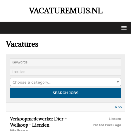
VACATUREMUIS.NL
Vacatures
Choose a category…
RSS
Verkoopmedewerker Dier –
Lienden
Welkoop – Lienden
Posted 1 week ago
Welkoop