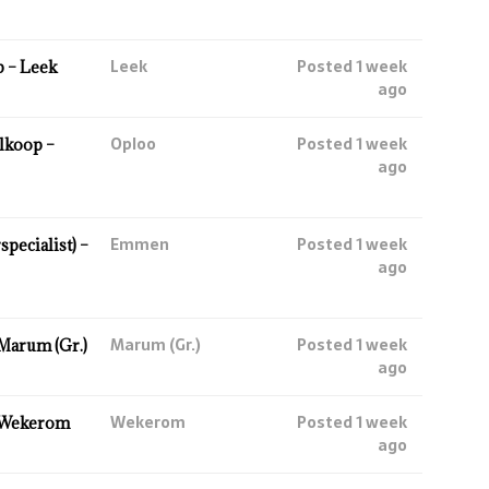
Leek
Posted 1 week
 – Leek
ago
Oploo
Posted 1 week
lkoop –
ago
Emmen
Posted 1 week
ecialist) –
ago
Marum (Gr.)
Posted 1 week
Marum (Gr.)
ago
Wekerom
Posted 1 week
 Wekerom
ago