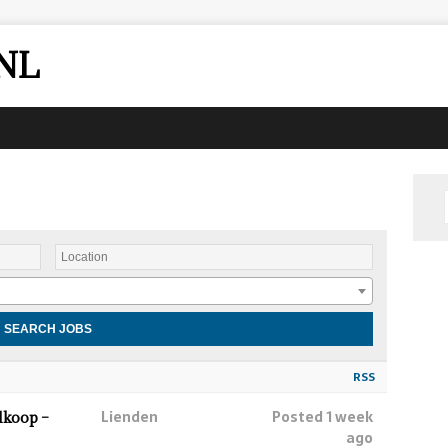
NL
RSS
Lienden
Posted 1 week
lkoop –
ago