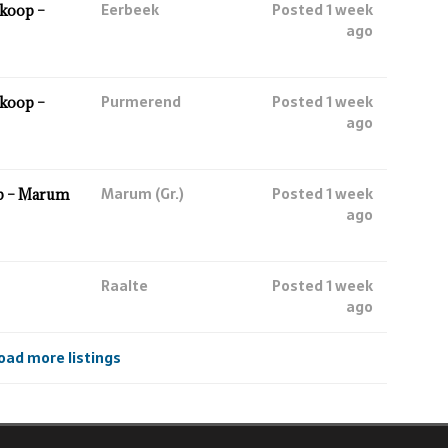
Eerbeek
Posted 1 week
koop –
ago
Purmerend
Posted 1 week
koop –
ago
Marum (Gr.)
Posted 1 week
p – Marum
ago
Raalte
Posted 1 week
ago
oad more listings