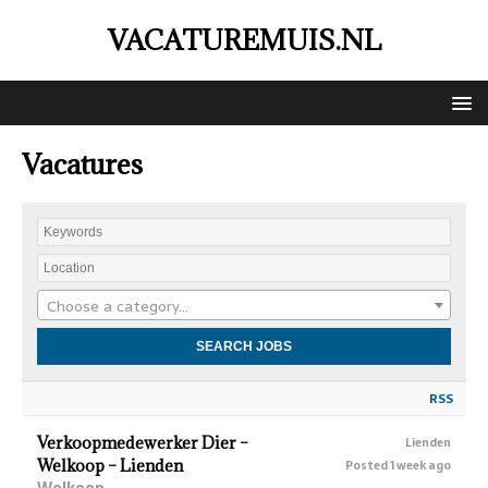
VACATUREMUIS.NL
Vacatures
Choose a category…
RSS
Verkoopmedewerker Dier –
Lienden
Welkoop – Lienden
Posted 1 week ago
Welkoop