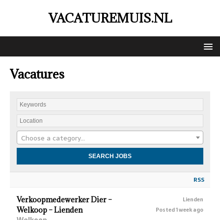
VACATUREMUIS.NL
Vacatures
Choose a category…
RSS
Verkoopmedewerker Dier –
Lienden
Welkoop – Lienden
Posted 1 week ago
Welkoop